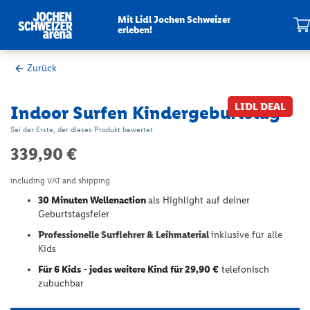
Mit Lidl Jochen Schweizer
erleben!
Mein War
Zurück
Zum
Zum
LIDL DEAL
Indoor Surfen Kindergeburtstag
Ende
Anfang
der
der
Sei der Erste, der dieses Produkt bewertet
Bildergalerie
Bildergalerie
339,90 €
springen
springen
including VAT and shipping
30 Minuten Wellenaction
als Highlight auf deiner
Geburtstagsfeier
Professionelle Surflehrer & Leihmaterial
inklusive für alle
Kids
Für 6 Kids
-
jedes weitere Kind für 29,90 €
telefonisch
zubuchbar