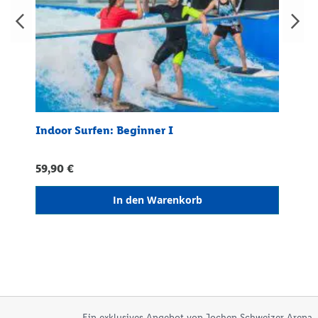
Indoor Surfen: Beginner I
Indoo
59,90 €
59,90
In den Warenkorb
Ein exklusives Angebot von Jochen Schweizer Arena