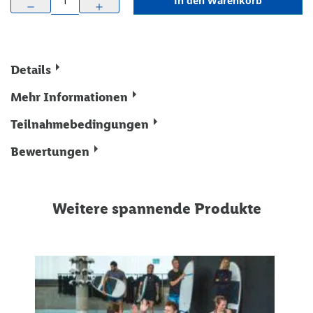
In den Warenkorb
remove
add
Details
Mehr Informationen
Teilnahmebedingungen
Bewertungen
Weitere spannende Produkte