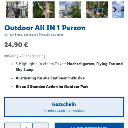
Nächster
Zum
Outdoor All IN 1 Person
Anfang
der
Sei der Erste, der dieses Produkt bewertet
Bildergalerie
24,90 €
springen
including VAT and shipping
3 Highlights in einem Paket:
Hochseilgarten, Flying Fox und
Sky Jump
Ausrüstung für alle Stationen inklusive
Bis zu 3 Stunden Action im Outdoor Park
Gutschein
Termin später frei wählbar