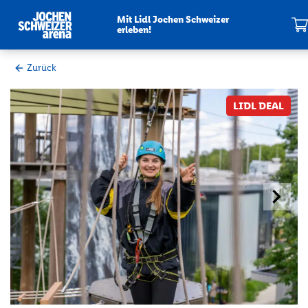
Mit Lidl Jochen Schweizer
erleben!
Mein War
Zurück
Zum
LIDL DEAL
Ende
der
Bildergalerie
springen
Nächster