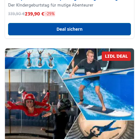
Der Kindergeburtstag für mutige Abenteurer
239,90 €
339,90 €
-29%
Deal sichern
LIDL DEAL