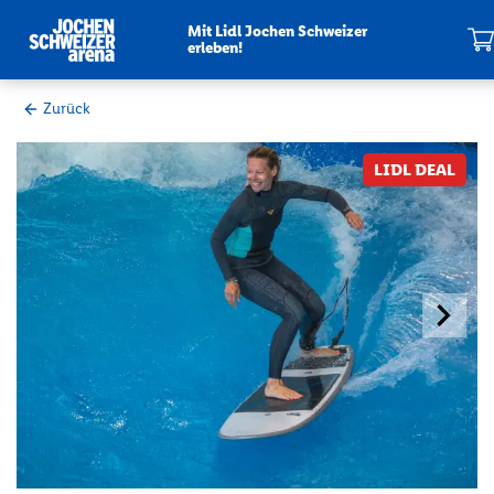
Mit Lidl Jochen Schweizer
erleben!
Mein War
Zurück
Zum
LIDL DEAL
Ende
der
Bildergalerie
springen
Nächster