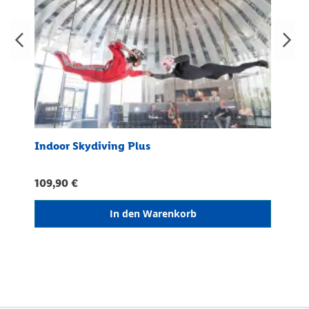
Indoor Skydiving Plus
Indoo
109,90 €
54,90
In den Warenkorb