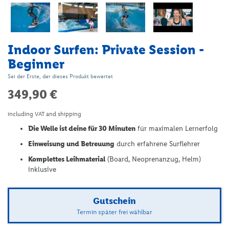
Zum
Indoor Surfen: Private Session -
Anfang
Beginner
der
Bildergalerie
Sei der Erste, der dieses Produkt bewertet
springen
349,90 €
including VAT and shipping
Die Welle ist deine für 30 Minuten
für maximalen Lernerfolg
Einweisung und Betreuung
durch erfahrene Surflehrer
Komplettes Leihmaterial
(Board, Neoprenanzug, Helm)
inklusive
Gutschein
Termin später frei wählbar