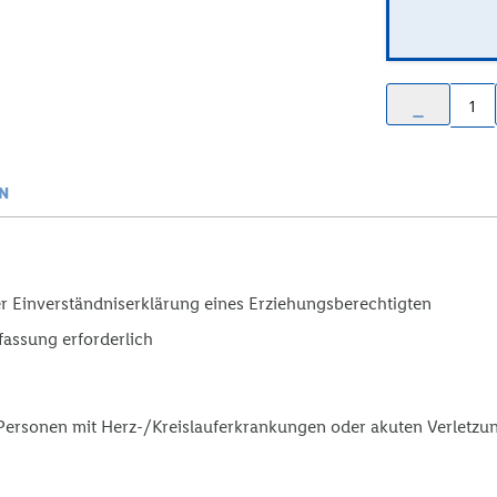
remove
N
her Einverständniserklärung eines Erziehungsberechtigten
fassung erforderlich
Personen mit Herz-/Kreislauferkrankungen oder akuten Verletzu