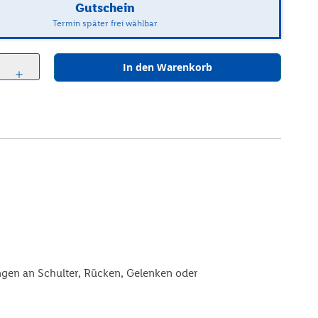
Gutschein
Termin später frei wählbar
In den Warenkorb
add
ngen an Schulter, Rücken, Gelenken oder